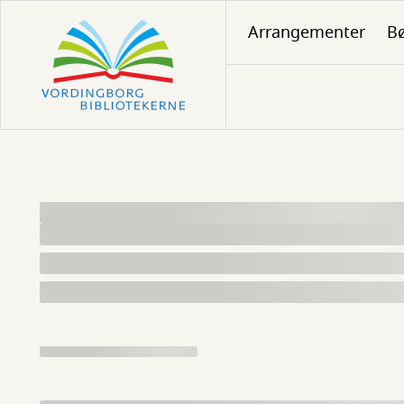
Gå
Arrangementer
Bø
til
hovedindhold