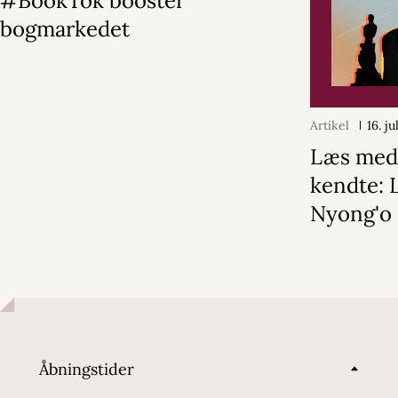
#BookTok booster
bogmarkedet
Artikel
16. j
Læs med
kendte: 
Nyong'o
Åbningstider