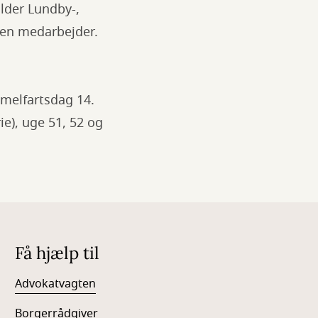
lder Lundby-,
 en medarbejder.
immelfartsdag 14.
ie), uge 51, 52 og
Få hjælp til
Advokatvagten
Borgerrådgiver