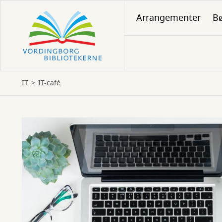
Gå
Arrangementer
Bø
til
hovedindhold
IT
IT-café
IT-
café