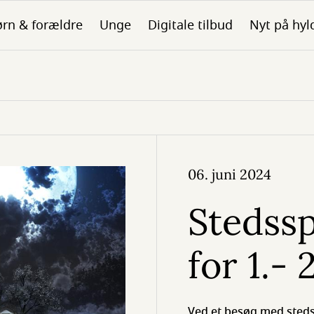
rn & forældre
Unge
Digitale tilbud
Nyt på hyl
06. juni 2024
Stedssp
for 1.- 
Ved et besøg med steds