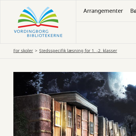
Gå
Arrangementer
Bø
til
hovedindhold
For skoler
Stedsspecifik læsning for 1. -2. klasser
Stedsspecifik
læsning
for
1.
-2.
klasser