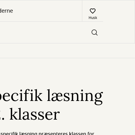
derne
Husk
ecifik læsning
2. klasser
specifik læsning præsenteres klassen for