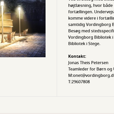
højtlæsning, hvor både 
fortællingen. Undervejs 
komme videre i fortælli
samtidig Vordingborg B
Besøg med stedsspecifik
Vordingborg Bibliotek 
Bibliotek i Stege.
Kontakt:
Jonas Theis Petersen
Teamleder for Børn og
M:onet@vordingborg.d
T:29607808