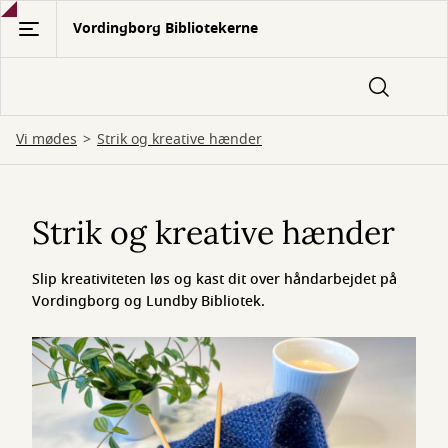
Gå
Vordingborg Bibliotekerne
til
hovedindhold
Vi mødes
Strik og kreative hænder
Strik
og
Strik og kreative hænder
kreative
Slip kreativiteten løs og kast dit over håndarbejdet på
hænder
Vordingborg og Lundby Bibliotek.