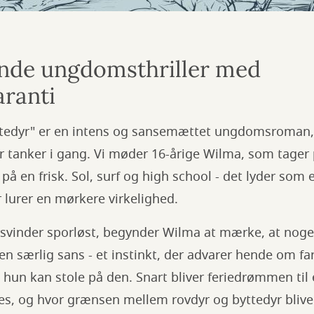
nde ungdomsthriller med
ranti
yttedyr" er en intens og sansemættet ungdomsroman,
 tanker i gang. Vi møder 16-årige Wilma, som tager 
e på en frisk. Sol, surf og high school - det lyder so
r lurer en mørkere virkelighed.
rsvinder sporløst, begynder Wilma at mærke, at noge
en særlig sans - et instinkt, der advarer hende om fa
hun kan stole på den. Snart bliver feriedrømmen til 
ndes, og hvor grænsen mellem rovdyr og byttedyr blive