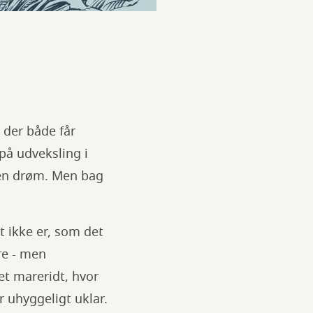
 der både får
på udveksling i
m en drøm. Men bag
t ikke er, som det
re - men
et mareridt, hvor
r uhyggeligt uklar.