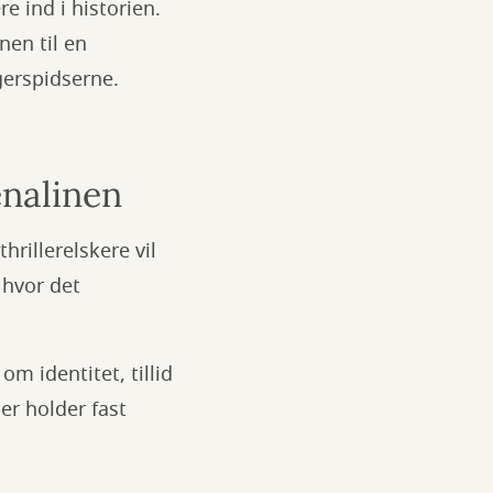
 ind i historien.
nen til en
gerspidserne.
enalinen
rillerelskere vil
, hvor det
m identitet, tillid
er holder fast