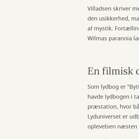
Villadsen skriver m
den usikkerhed, man
af mystik. Fortælli
Wilmas paranoia la
En filmisk 
Som lydbog er "Bytt
havde lydbogen i t
præstation, hvor 
Lyduniverset er ud
oplevelsen næsten f