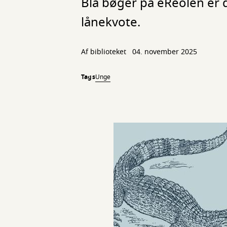
Blå bøger på eReolen er d
lånekvote.
Af biblioteket
04. november 2025
Tags
Unge