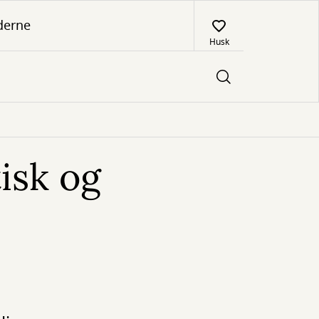
derne
Husk
isk og