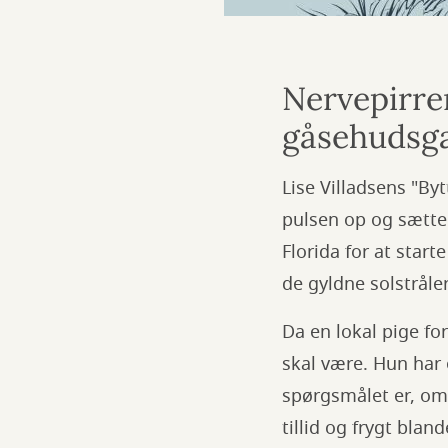
Nervepirre
gåsehudsga
Lise Villadsens "B
pulsen op og sætter
Florida for at start
de gyldne solstråle
Da en lokal pige fo
skal være. Hun har 
spørgsmålet er, om 
tillid og frygt bla