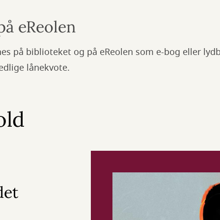
 på eReolen
es på biblioteket og på eReolen som e-bog eller lydb
edlige lånekvote.
old
det