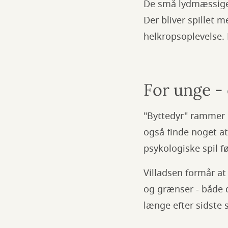
De små lydmæssige d
Der bliver spillet 
helkropsoplevelse. 
For unge -
"Byttedyr" rammer m
også finde noget at 
psykologiske spil f
Villadsen formår at
og grænser - både d
længe efter sidste s