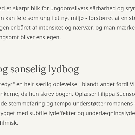
ed et skarpt blik for ungdomslivets sårbarhed og styr
 kan føle som ung i et nyt miljø - forstørret af en st
ngen er båret af intensitet og nærvær, og man mærke
ngsomt bliver ens egen.
og sanselig lydbog
edyr" en helt særlig oplevelse - blandt andet fordi Vi
ankerne, da hun skrev bogen. Oplæser Filippa Suenso
både stemmeføring og tempo understøtter romanens
bygget med subtile lydeffekter og underlægningslyde
ilmisk.