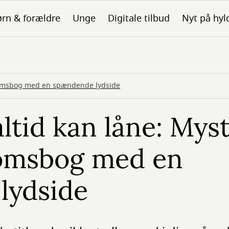
rn & forældre
Unge
Digitale tilbud
Nyt på hyl
gdomsbog med en spændende lydside
ltid kan låne: Myst
omsbog med en
lydside