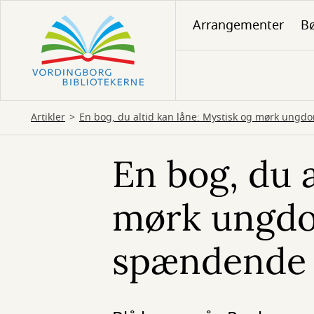
Gå
Arrangementer
Bø
til
hovedindhold
Artikler
En bog, du altid kan låne: Mystisk og mørk un
En bog, du a
mørk ungd
spændende 