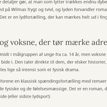
etaljer gør, at man som lytter trækkes endnu dybere
med på Wilmas frygt og tvivl, og lyden forvandler roma
Det er en lydfortælling, der kan mærkes helt ud i fin
 og voksne, der tør mærke adr
idt i målgruppen af unge fra ca. 14 år, men voksne th
bide i. Den taler direkte til dem, der elsker historier
øles lige så intenst som et fysisk drama.
 forene en klassisk spændingsfortælling med temaer o
e fysiske og de følelsesmæssige. Det er en roman, d
ide (eller sidste lydspor!)