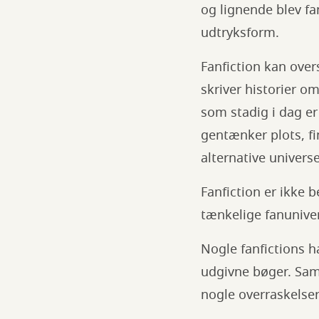
og lignende blev fa
udtryksform.
Fanfiction kan overs
skriver historier o
som stadig i dag er 
gentænker plots, fin
alternative universe
Fanfiction er ikke 
tænkelige fanuniver
Nogle fanfictions h
udgivne bøger. Samt
nogle overraskelse