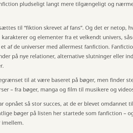
nfiction pludseligt langt mere tilgængeligt og nærme
ættes til “fiktion skrevet af fans”. Og det er netop, h
m karakterer og elementer fra et velkendt univers, så
et af de universer med allermest fanfiction. Fanfictio
der på nye relationer, alternative slutninger eller in
r.
begrænset til at være baseret på bøger, men finder st
ser – fra bøger, manga og film til musikere og videos
ar opnået så stor succes, at de er blevet omdannet til
lige bøger på listen her startede som fanfiction – og
r imellem.