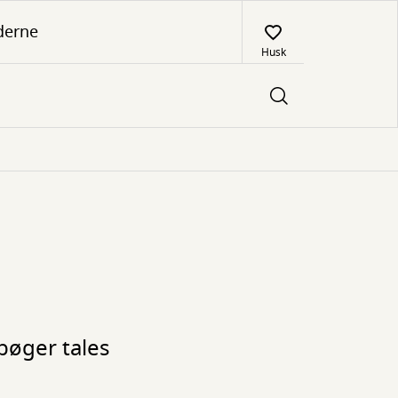
derne
Husk
bøger tales