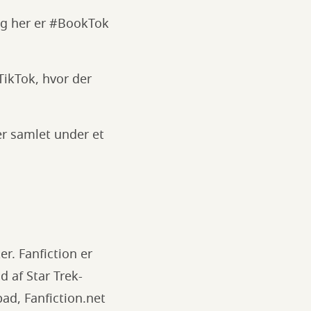
 og her er #BookTok
TikTok, hvor der
er samlet under et
er. Fanfiction er
d af Star Trek-
ad, Fanfiction.net