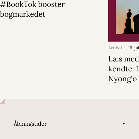
#BookTok booster
bogmarkedet
Artikel
16. j
Læs med
kendte: 
Nyong'o
Åbningstider