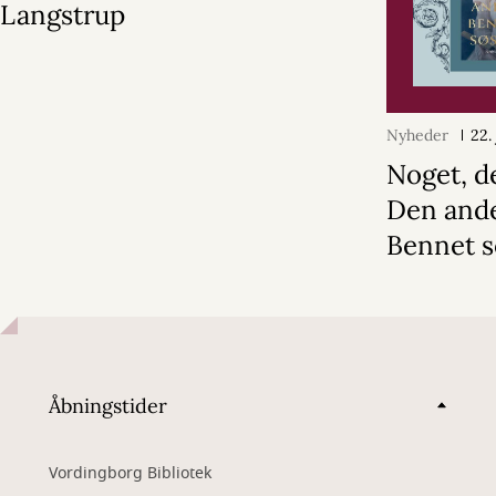
Langstrup
Nyheder
22.
Noget, d
Den and
Bennet s
Åbningstider
Vordingborg Bibliotek