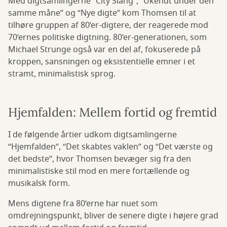
Med digtsamlingerne “City Slang”, “Ukendt under den
samme måne” og “Nye digte” kom Thomsen til at
tilhøre gruppen af 80’er-digtere, der reagerede mod
70’ernes politiske digtning. 80’er-generationen, som
Michael Strunge også var en del af, fokuserede på
kroppen, sansningen og eksistentielle emner i et
stramt, minimalistisk sprog.
Hjemfalden: Mellem fortid og fremtid
I de følgende årtier udkom digtsamlingerne
“Hjemfalden”, “Det skabtes vaklen” og “Det værste og
det bedste”, hvor Thomsen bevæger sig fra den
minimalistiske stil mod en mere fortællende og
musikalsk form.
Mens digtene fra 80’erne har nuet som
omdrejningspunkt, bliver de senere digte i højere grad