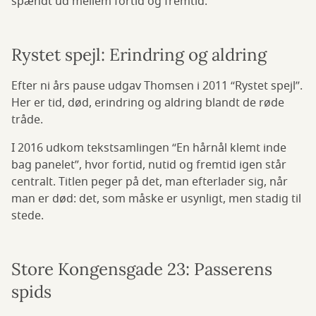
spændt ud mellem fortid og fremtid.
Rystet spejl: Erindring og aldring
Efter ni års pause udgav Thomsen i 2011 “Rystet spejl”.
Her er tid, død, erindring og aldring blandt de røde
tråde.
I 2016 udkom tekstsamlingen “En hårnål klemt inde
bag panelet”, hvor fortid, nutid og fremtid igen står
centralt. Titlen peger på det, man efterlader sig, når
man er død: det, som måske er usynligt, men stadig til
stede.
Store Kongensgade 23: Passerens
spids