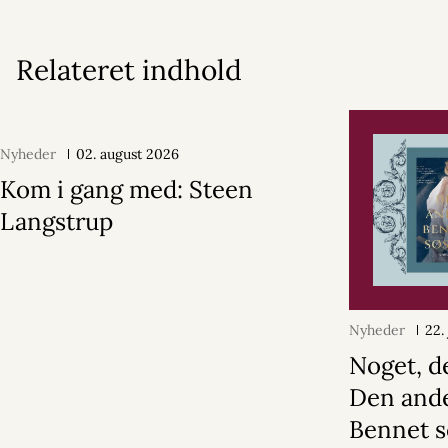
Relateret indhold
Nyheder
02. august 2026
Kom i gang med: Steen
Langstrup
Nyheder
22.
Noget, d
Den and
Bennet s