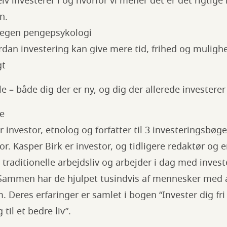
selv investerer i og hvorfor vi mener det er det rigtige
n.
n egen pengepsykologi
ordan investering kan give mere tid, frihed og mulighed
gt
le – både dig der er ny, og dig der allerede investerer 
e
r investor, etnolog og forfatter til 3 investeringsbøg
r. Kasper Birk er investor, og tidligere redaktør og e
 traditionelle arbejdsliv og arbejder i dag med inves
Sammen har de hjulpet tusindvis af mennesker med a
Deres erfaringer er samlet i bogen “Invester dig fri –
 til et bedre liv”.