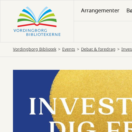
Gå
Arrangementer
Bø
til
hovedindhold
Vordingborg Bibliotek
Events
Debat & foredrag
Inves