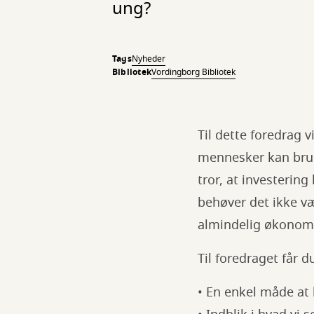
ung?
Tags
Nyheder
Bibliotek
Vordingborg Bibliotek
Til dette foredrag 
mennesker kan brug
tror, at investerin
behøver det ikke v
almindelig økonom
Til foredraget får d
• En enkel måde at