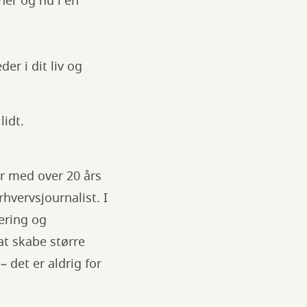
 her og nu i en
er i dit liv og
lidt.
er med over 20 års
rhvervsjournalist. I
tering og
t skabe større
 det er aldrig for