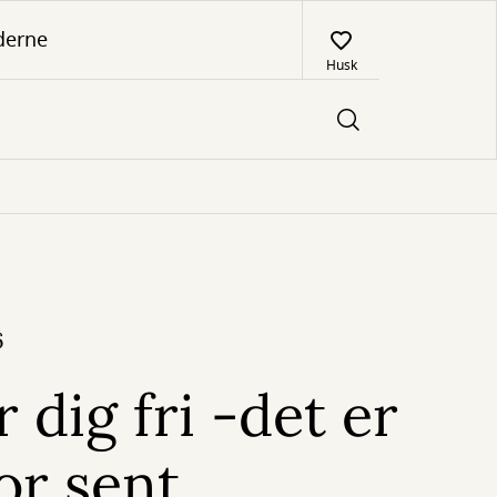
derne
Husk
6
 dig fri -det er
for sent