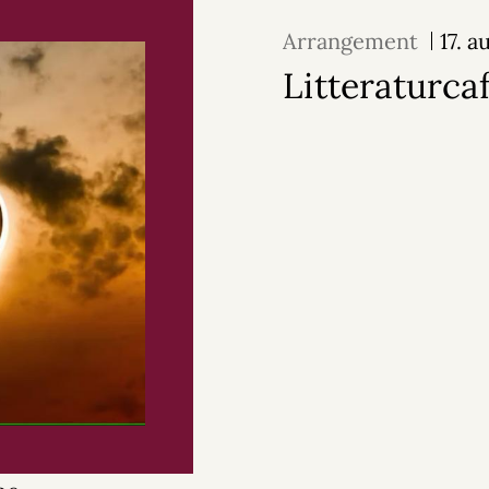
Arrangement
17. 
Litteraturca