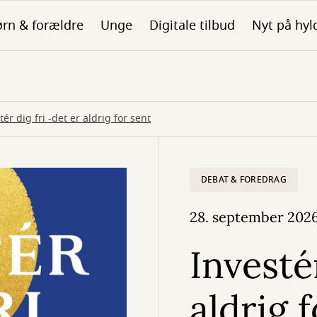
rn & forældre
Unge
Digitale tilbud
Nyt på hyl
tér dig fri -det er aldrig for sent
DEBAT & FOREDRAG
28. september 202
Investér
aldrig 