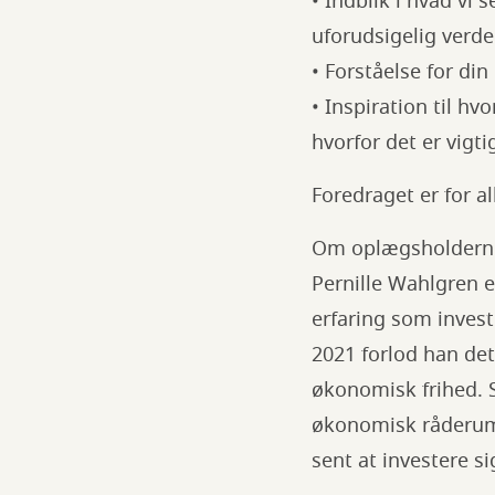
• Indblik i hvad vi 
uforudsigelig verde
• Forståelse for di
• Inspiration til hv
hvorfor det er vigti
Foredraget er for al
Om oplægsholdern
Pernille Wahlgren e
erfaring som investo
2021 forlod han det
økonomisk frihed. 
økonomisk råderum. 
sent at investere sig