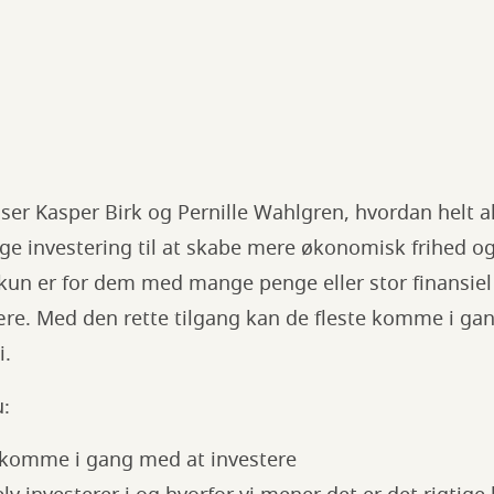
viser Kasper Birk og Pernille Wahlgren, hvordan helt 
e investering til at skabe mere økonomisk frihed o
g kun er for dem med mange penge eller stor finansie
ære. Med den rette tilgang kan de fleste komme i ga
i.
u:
 komme i gang med at investere