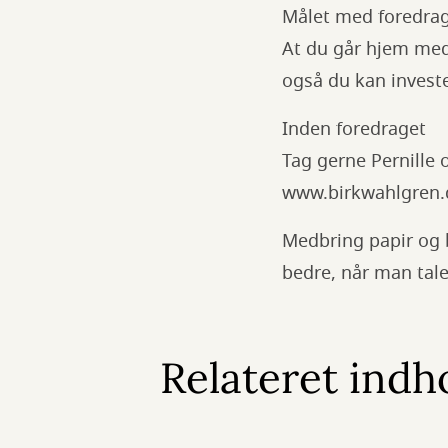
Målet med foredrag
At du går hjem med 
også du kan invester
Inden foredraget
Tag gerne Pernille
www.birkwahlgren.
Medbring papir og b
bedre, når man ta
Relateret indh