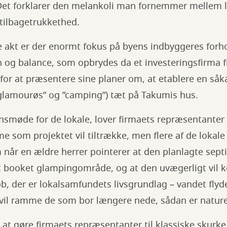
Det forklarer den melankoli man fornemmer mellem li
tilbagetrukkethed.
te akt er der enormt fokus på byens indbyggeres forho
n og balance, som opbrydes da et investeringsfirma 
or at præsentere sine planer om, at etablere en såk
glamourøs” og ”camping”) tæt på Takumis hus.
nsmøde for de lokale, lover firmaets repræsentanter
me som projektet vil tiltrække, men flere af de loka
m når en ældre herrer pointerer at den planlagte sept
ldt booket glampingområde, og at den uvægerligt vil 
b, der er lokalsamfundets livsgrundlag – vandet flyd
vil ramme de som bor længere nede, sådan er natur
t at gøre firmaets repræsentanter til klassiske skur