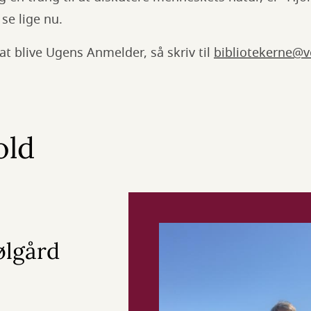
se lige nu.
 at blive Ugens Anmelder, så skriv til
bibliotekerne@v
old
ølgård