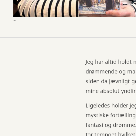
""
Jeg har altid holdt 
drømmende og magis
siden da jævnligt g
mine absolut yndli
Ligeledes holder je
mystiske fortællinge
fantasi og drømme. 
for tempoet hvilket