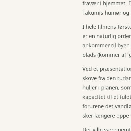
fravær i hjemmet. 
Takumis humør og 
I hele filmens førs
er en naturlig orde
ankommer til byen f
plads (kommer af ”
Ved et præsentatio
skove fra den turis
huller i planen, so
kapacitet til et fu
forurene det vandlø
sker længere oppe 
Det ville være nem