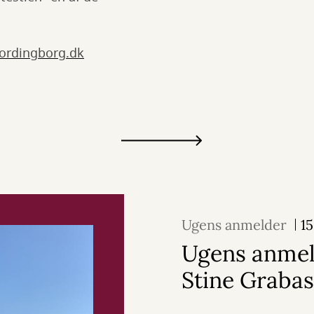
ordingborg.dk
Ugens anmelder
15
Ugens anmel
Stine Grabas