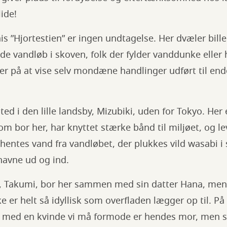
lide!
”Hjortestien” er ingen undtagelse. Her dvæler bille
de vandløb i skoven, folk der fylder vanddunke elle
r på at vise selv mondæne handlinger udført til ende
.
ed i den lille landsby, Mizubiki, uden for Tokyo. Her e
 bor her, har knyttet stærke bånd til miljøet, og le
 hentes vand fra vandløbet, der plukkes vild wasabi i
navne ud og ind.
 Takumi, bor her sammen med sin datter Hana, men d
kke er helt så idyllisk som overfladen lægger op til. På 
na med en kvinde vi må formode er hendes mor, men s