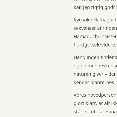
kan jeg rigtig godt 
Ryusuke Hamaguchis 
sekvenser af rinden
Hamaguchi insistere
hurtigt væk/videre
Handlingen finder st
og de mennesker som
naturen giver – der
kender planternes 
Vores hovedperson,
gjort klart, at alt i
står et foto af Ha