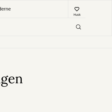
derne
Husk
agen