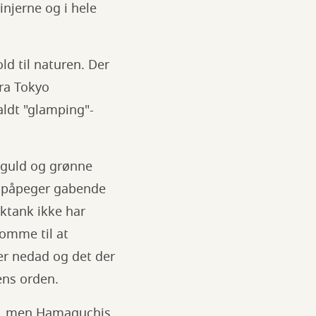
njerne og i hele
ld til naturen. Der
fra Tokyo
aldt "glamping"-
 guld og grønne
le påpeger gabende
iktank ikke har
komme til at
er nedad og det der
ens orden.
ke, men Hamaguchis