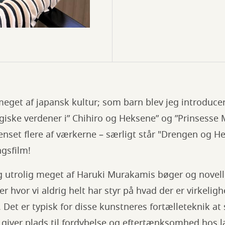
meget af japansk kultur; som barn blev jeg introducere
ke verdener i” Chihiro og Heksene” og ”Prinsesse
enset flere af værkerne – særligt står "Drengen og H
ngsfilm!
g utrolig meget af Haruki Murakamis bøger og noveller
r hvor vi aldrig helt har styr på hvad der er virkelig
Det er typisk for disse kunstneres fortælleteknik a
 giver plads til fordybelse og eftertænksomhed hos 