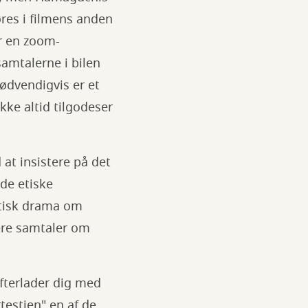
øres i filmens anden
er en zoom-
amtalerne i bilen
ødvendigvis er et
ke altid tilgodeser
 at insistere på det
de etiske
litisk drama om
ere samtaler om
efterlader dig med
rtestien" en af de