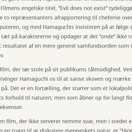
Filmens engelske titel, ”Evil does not exist” tydeligg
 de to repræsentanters afrapportering til cheferne ov
puteren, og med Hamaguchis insisteren på at følge s
 tæt på karaktererne og opdager at det ”onde” ikke n
t resultatet af en mere generel samfundsorden som ik
v.
 film, der tør stole på sit publikums tålmodighed. Ved
inger Hamaguchi os til at sanse skoven og mærke 
på. Det er en fortælling, der starter som et lokalpo
s forhold til naturen, men som åbner op for langt fl
sekvenser.
 en film, der ikke serverer nemme svar, men i stedet 
og en trang til at diskutere menneskets natur, er "Hjo