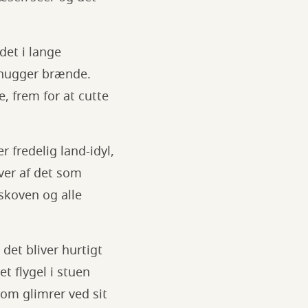
det i lange
r hugger brænde.
, frem for at cutte
r fredelig land-idyl,
ver af det som
 skoven og alle
et bliver hurtigt
et flygel i stuen
om glimrer ved sit