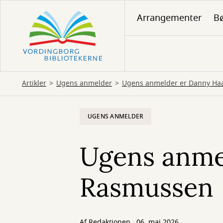
Gå
Arrangementer
Bø
til
hovedindhold
Artikler
Ugens anmelder
Ugens anmelder er Danny H
UGENS ANMELDER
Ugens anme
Rasmussen
Af
Redaktionen
06. maj 2026