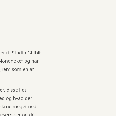
t til Studio Ghiblis
 Mononoke” og har
ejren" som en af
, disse lidt
hed og hvad der
t skrue meget ned
læser/seer og dét