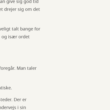
an give sig god tid
et drejer sig om det
eligt talt bange for
, og især ordet
oregår. Man taler
atiske.
teder. Der er
dervejs i sin