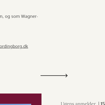
dom, og som Wagner-
ordingborg.dk
Ugens anmelder
15