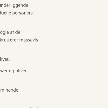
underliggende
iduelle personers
nogle af de
ekrutterer massevis
livet.
wer og bliver
nem hende