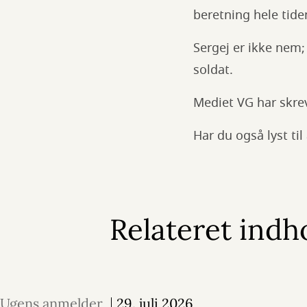
beretning hele tide
Sergej er ikke nem;
soldat.
Mediet VG har skrev
Har du også lyst til
Relateret indh
Ugens anmelder
29. juli 2026