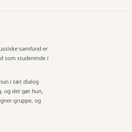
ussiske samfund er
tid som studerende i
hun i tæt dialog
, og det gør hun,
agner-gruppe, og