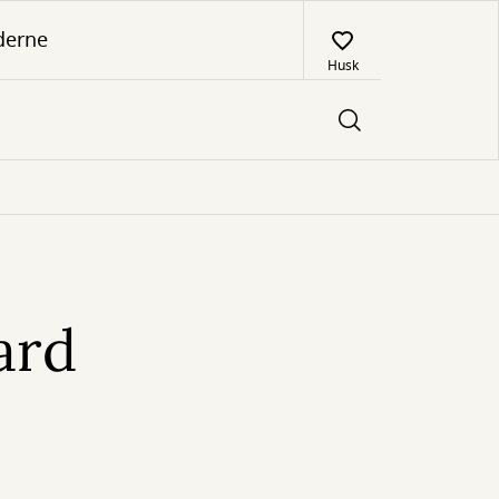
derne
Husk
ard