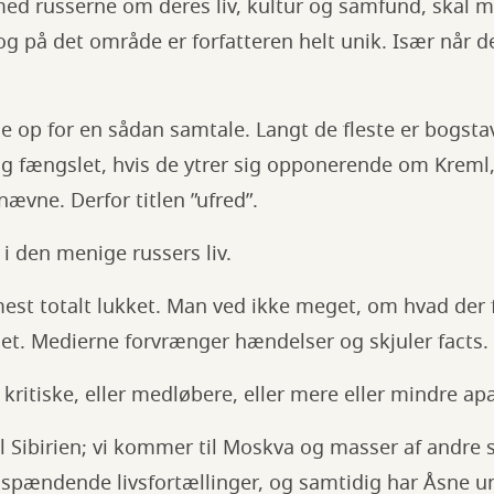
ed russerne om deres liv, kultur og samfund, skal m
g på det område er forfatteren helt unik. Især når d
ne op for en sådan samtale. Langt de fleste er bogstav
 og fængslet, hvis de ytrer sig opponerende om Kreml
 nævne. Derfor titlen ”ufred”.
d i den menige russers liv.
st totalt lukket. Man ved ikke meget, om hvad der f
det. Medierne forvrænger hændelser og skjuler facts.
 kritiske, eller medløbere, eller mere eller mindre ap
l Sibirien; vi kommer til Moskva og masser af andre s
spændende livsfortællinger, og samtidig har Åsne un