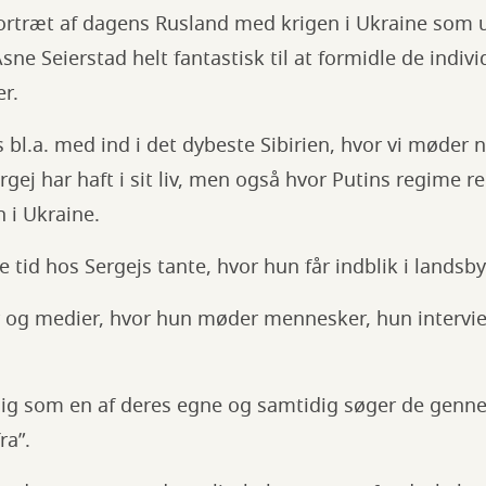
ortræt af dagens Rusland med krigen i Ukraine som 
sne Seierstad helt fantastisk til at formidle de indiv
r.
s bl.a. med ind i det dybeste Sibirien, hvor vi møder 
ej har haft i sit liv, men også hvor Putins regime r
en i Ukraine.
 tid hos Sergejs tante, hvor hun får indblik i landsby
 og medier, hvor hun møder mennesker, hun intervie
 sig som en af deres egne og samtidig søger de gen
ra”.