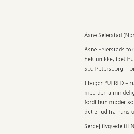
Åsne Seierstad (Nor
Åsne Seierstads fo
helt unikke, idet h
Sct. Petersborg, no
I bogen ”UFRED – ru
med den almindelige
fordi hun møder so
det er ud fra hans 
Sergej flygtede til