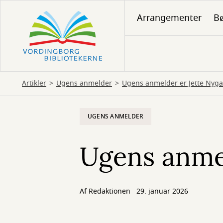
Gå
Arrangementer
Bø
til
hovedindhold
Artikler
Ugens anmelder
Ugens anmelder er Jette Nyg
UGENS ANMELDER
Ugens anmel
Af
Redaktionen
29. januar 2026