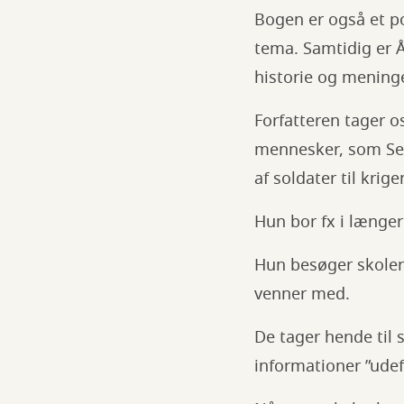
Bogen er også et p
tema. Samtidig er Å
historie og meninge
Forfatteren tager o
mennesker, som Serg
af soldater til krig
Hun bor fx i længere
Hun besøger skoler
venner med.
De tager hende til
informationer ”udef