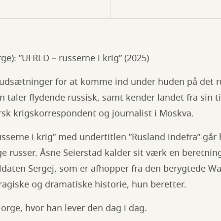
ge): ”UFRED – russerne i krig” (2025)
rudsætninger for at komme ind under huden på det r
un taler flydende russisk, samt kender landet fra sin 
rsk krigskorrespondent og journalist i Moskva.
sserne i krig” med undertitlen ”Rusland indefra” går 
 russer. Åsne Seierstad kalder sit værk en beretning
ldaten Sergej, som er afhopper fra den berygtede W
tragiske og dramatiske historie, hun beretter.
 Norge, hvor han lever den dag i dag.