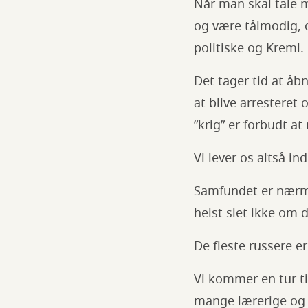
Når man skal tale m
og være tålmodig, o
politiske og Kreml.
Det tager tid at åb
at blive arresteret
”krig” er forbudt at
Vi lever os altså in
Samfundet er nærme
helst slet ikke om 
De fleste russere er
Vi kommer en tur ti
mange lærerige og 