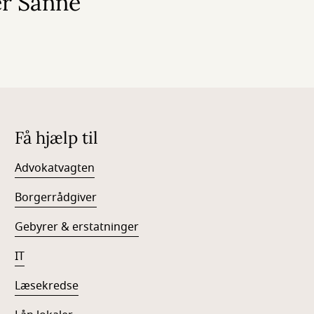
r Sanne
Få hjælp til
Advokatvagten
Borgerrådgiver
Gebyrer & erstatninger
IT
Læsekredse